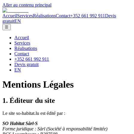
Aller au contenu principal
Accueil
Services
Réalisations
Contact
+352 661 992 911
Devis
gratuit
EN
☰
Accueil
Services
Réalisations
Contact
+352 661 992 911
Devis gratuit
EN
Mentions Légales
1.
Éditeur du site
Le site so-habitat.lu est édité par :
SO Habitat Sàrl-S
Forme juridique
: Sàrl (
Société à responsabilité limitée
)