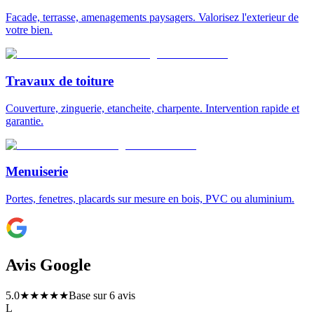
Facade, terrasse, amenagements paysagers. Valorisez l'exterieur de
votre bien.
Travaux de toiture
Couverture, zinguerie, etancheite, charpente. Intervention rapide et
garantie.
Menuiserie
Portes, fenetres, placards sur mesure en bois, PVC ou aluminium.
Avis Google
5.0
★★★★★
Base sur
6
avis
L