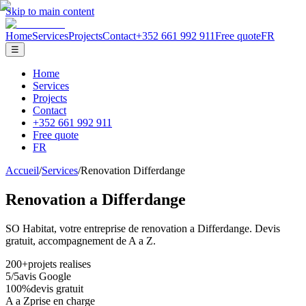
Skip to main content
Home
Services
Projects
Contact
+352 661 992 911
Free quote
FR
☰
Home
Services
Projects
Contact
+352 661 992 911
Free quote
FR
Accueil
/
Services
/
Renovation
Differdange
Renovation a
Differdange
SO Habitat, votre entreprise de renovation a
Differdange
. Devis
gratuit, accompagnement de A a Z.
200+
projets realises
5/5
avis Google
100%
devis gratuit
A a Z
prise en charge